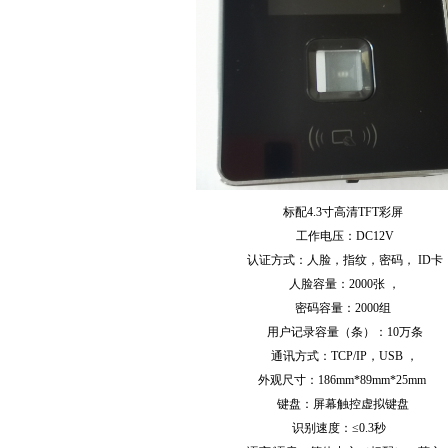
标配4.3寸高清TFT彩屏
工作电压：DC12V
认证方式：人脸，指纹，密码， ID卡
人脸容量：2000张 ，
密码容量：2000组
用户记录容量（条）：10万条
通讯方式：TCP/IP，USB ，
外观尺寸：186mm*89mm*25mm
键盘：屏幕触控虚拟键盘
识别速度：≤0.3秒