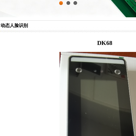
1
2
3
动态人脸识别
DK68